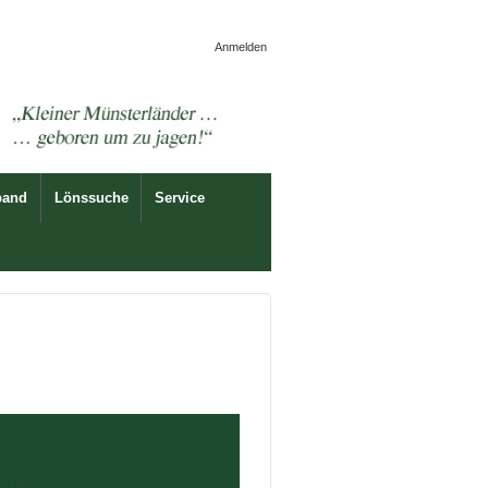
Anmelden
band
Lönssuche
Service