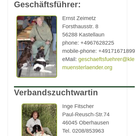
Geschäftsführer:
Ernst Zeimetz
Forsthausstr. 8
56288 Kastellaun
phone: +4967628225
mobile-phone: +49171671899
eMail:
geschaeftsfuehrer@klei
muensterlaender.org
Verbandszuchtwartin
Inge Fitscher
Paul-Reusch-Str.74
46045 Oberhausen
Tel. 0208/853963