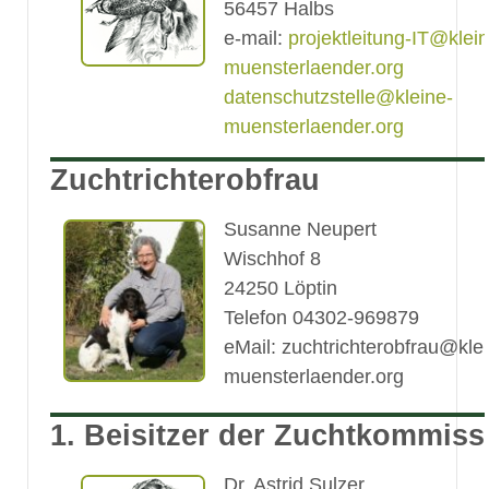
56457 Halbs
e-mail:
projektleitung-IT@klein
muensterlaender.org
datenschutzstelle@kleine-
muensterlaender.org
Zuchtrichterobfrau
Susanne Neupert
Wischhof 8
24250 Löptin
Telefon 04302-969879
eMail: zuchtrichterobfrau@kle
muensterlaender.org
1. Beisitzer der Zuchtkommiss
Dr. Astrid Sulzer