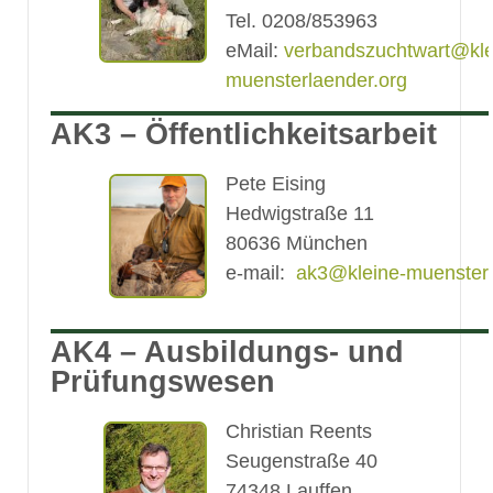
Tel. 0208/853963
eMail:
verbandszuchtwart@kle
muensterlaender.org
AK3 – Öffentlichkeitsarbeit
Pete Eising
Hedwigstraße 11
80636 München
e-mail:
ak3@kleine-muensterl
AK4 – Ausbildungs- und
Prüfungswesen
Christian Reents
Seugenstraße 40
74348 Lauffen