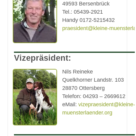
49593 Bersenbrück
Tel.: 05439-2921
Handy 0172-5215432
praesident@
kleine-muensterl
Vizepräsident:
Nils Reineke
Quelkhorner Landstr. 103
28870 Ottersberg
Telefon: 04293 – 2669612
eMail:
vizepraesident@kleine-
muensterlaender.org