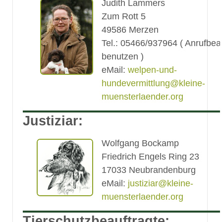
Judith Lammers
Zum Rott 5
49586 Merzen
Tel.: 05466/937964 ( Anrufbean
benutzen )
eMail:
welpen-und-
hundevermittlung@kleine-
muensterlaender.org
Justiziar:
Wolfgang Bockamp
Friedrich Engels Ring 23
17033 Neubrandenburg
eMail:
justiziar@kleine-
muensterlaender.org
Tierschutzbeauftragte
: