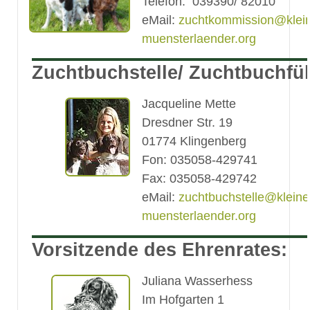
Telefon: 039390/ 82010
eMail:
zuchtkommission@klei
muensterlaender.org
Zuchtbuchstelle/ Zuchtbuchfüh
Jacqueline Mette
Dresdner Str. 19
01774 Klingenberg
Fon: 035058-429741
Fax: 035058-429742
eMail:
zuchtbuchstelle@kleine
muensterlaender.org
Vorsitzende des Ehrenrates:
Juliana Wasserhess
Im Hofgarten 1