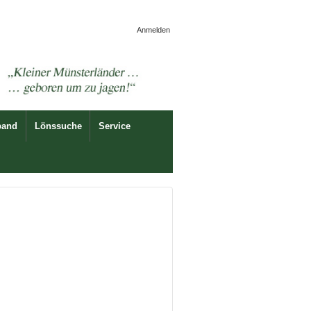
Anmelden
band
Lönssuche
Service