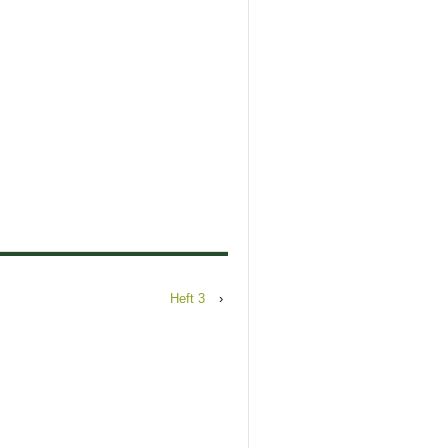
Heft 3
›