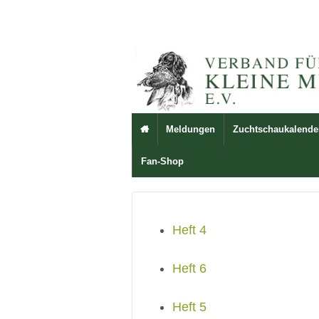
Meldungen
Zuchtschaukalende

Fan-Shop
Heft 4
Heft 6
Heft 5