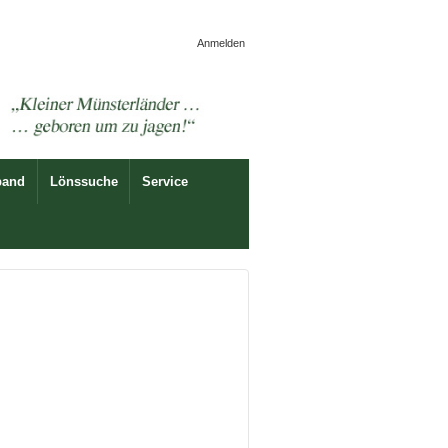
Anmelden
band
Lönssuche
Service