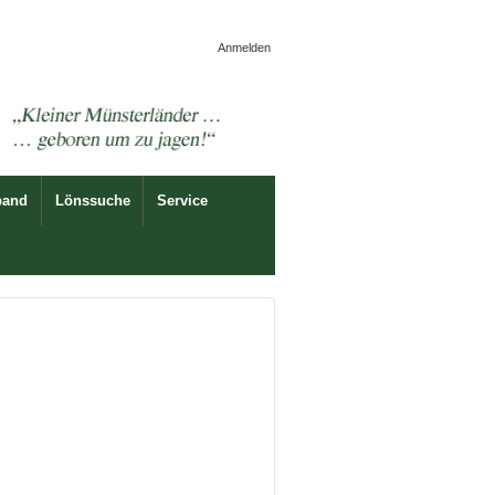
Anmelden
band
Lönssuche
Service