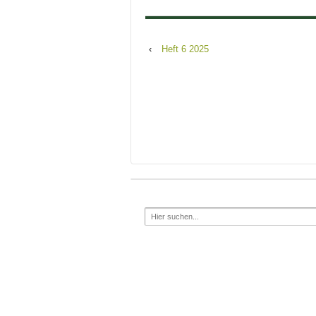
‹
Heft 6 2025
Search
for:
Impressum
Datenschutzerklärung
Cookie Eins