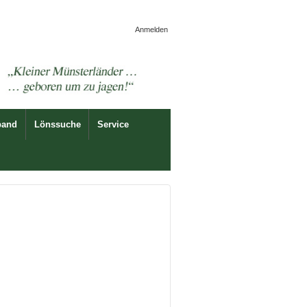
Anmelden
band
Lönssuche
Service