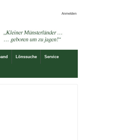
Anmelden
band
Lönssuche
Service