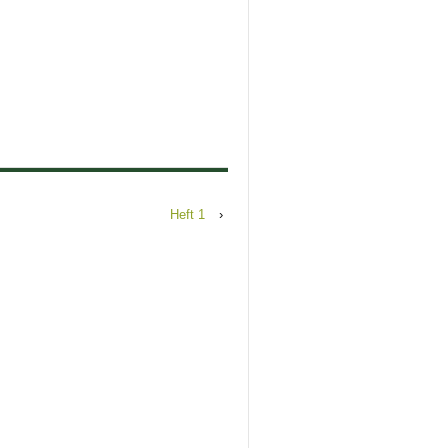
Heft 1
›