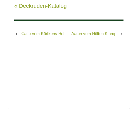
« Deckrüden-Katalog
‹
Carlo vom Körfkens Hof
Aaron vom Hölten Klump
›
Search
for: