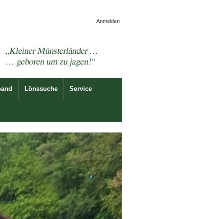
Anmelden
band
Lönssuche
Service