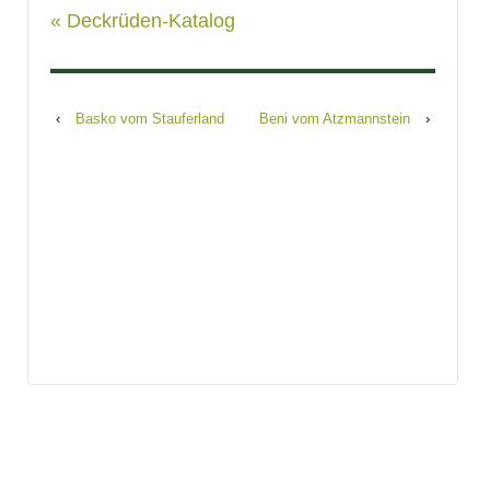
« Deckrüden-Katalog
‹
Basko vom Stauferland
Beni vom Atzmannstein
›
Search
for: