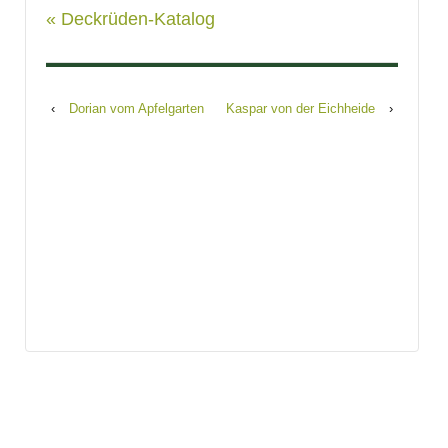
« Deckrüden-Katalog
‹
Dorian vom Apfelgarten
Kaspar von der Eichheide
›
Search
for: