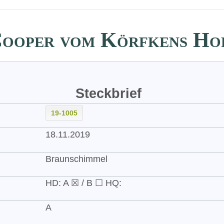
ooper vom Körfkens Ho
Steckbrief
19-1005
18.11.2019
Braunschimmel
HD: A ☒ / B ☐ HQ:
A