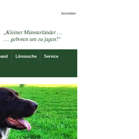
Anmelden
band
Lönssuche
Service