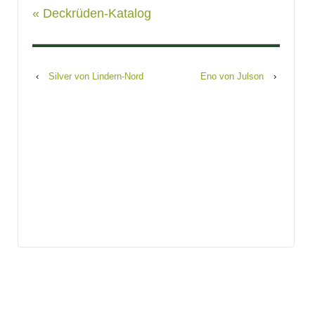
« Deckrüden-Katalog
‹
Silver von Lindern-Nord
Eno von Julson
›
Search
for: