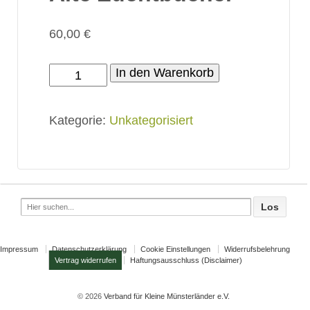
60,00
€
Alte
In den Warenkorb
Zuchtbücher
Menge
Kategorie:
Unkategorisiert
Search
for:
Impressum
Datenschutzerklärung
Cookie Einstellungen
Widerrufsbelehrung
Vertrag widerrufen
Haftungsausschluss (Disclaimer)
© 2026
Verband für Kleine Münsterländer e.V.