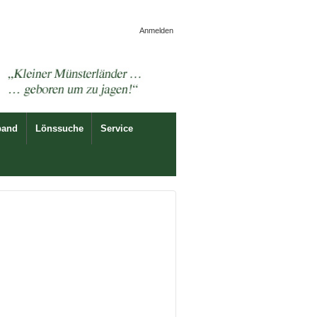
Anmelden
band
Lönssuche
Service