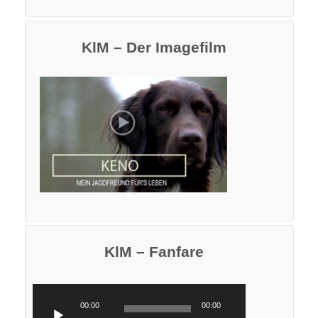
KlM – Der Imagefilm
KlM – Fanfare
00:00
00:00
Audio-